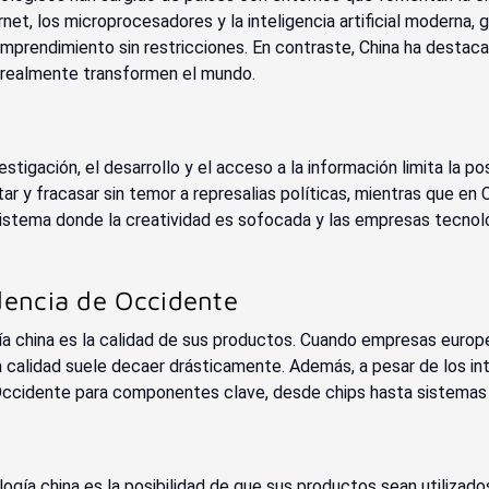
net, los microprocesadores y la inteligencia artificial moderna,
mprendimiento sin restricciones. En contraste, China ha destac
e realmente transformen el mundo.
estigación, el desarrollo y el acceso a la información limita la po
r y fracasar sin temor a represalias políticas, mientras que en 
sistema donde la creatividad es sofocada y las empresas tecnol
dencia de Occidente
ía china es la calidad de sus productos. Cuando empresas europ
la calidad suele decaer drásticamente. Además, a pesar de los int
ccidente para componentes clave, desde chips hasta sistemas 
ología china es la posibilidad de que sus productos sean utiliza