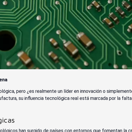
rena
lógica, pero ¿es realmente un líder en innovación o simplement
factura, su influencia tecnológica real está marcada por la falt
gicas
cnológicos han surgido de países con entornos que fomentan la cre