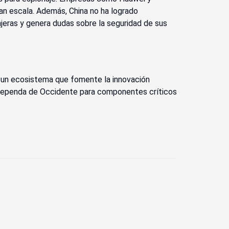
ran escala. Además, China no ha logrado
njeras y genera dudas sobre la seguridad de sus
n un ecosistema que fomente la innovación
as dependa de Occidente para componentes críticos
 Videos everywhere!