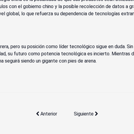
ulos con el gobierno chino y la posible recolección de datos a g
vel global, lo que refuerza su dependencia de tecnologías extra
era, pero su posición como líder tecnológico sigue en duda. Si
tividad, su futuro como potencia tecnológica es incierto. Mientr
a seguirá siendo un gigante con pies de arena.
Artículo anterior: ORDENADORES DIFFERO
Artículo siguiente: Youtube
Anterior
Siguiente