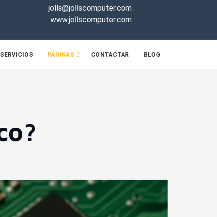
jolls@jollscomputer.com
www.jollscomputer.com
SERVICIOS
PÁGINAS
CONTACTAR
BLOG
co?